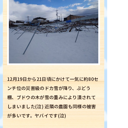
ぶどう狩り案内
ぶどう品種
坂上ぶどう園について
ぶどうができるまで
12月19日から21日頃にかけて一気に約80セ
プレゼント
ンチ位の災害級のドカ雪が降り、ぶどう
棚、ブドウの木が雪の重みにより潰されて
スタッフ募集
しまいました(泣) 近隣の農園も同様の被害
が多いです。ヤバイです(泣)
アクセス