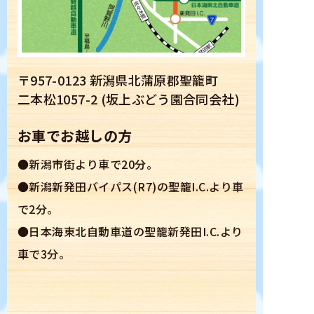
〒957-0123 新潟県北蒲原郡聖籠町
二本松1057-2 (坂上ぶどう園合同会社)
お車でお越しの方
●新潟市街より車で20分。
●新潟新発田バイパス(R7)の聖籠I.C.より車
で2分。
●日本海東北自動車道の聖籠新発田I.C.より
車で3分。