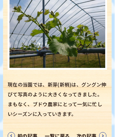
ぶどう狩り案内
ぶどう品種
坂上ぶどう園について
ぶどうができるまで
現在の当園では、新芽(新梢)は、グングン伸
プレゼント
びて写真のように大きくなってきました。
まもなく、ブドウ農家にとって一気に忙し
スタッフ募集
いシーズンに入っていきます。
アクセス
前の記事
一覧に戻る
次の記事