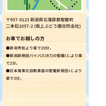
〒957-0123 新潟県北蒲原郡聖籠町
二本松1057-2 (坂上ぶどう園合同会社)
お車でお越しの方
●新潟市街より車で20分。
●新潟新発田バイパス(R7)の聖籠I.C.より車
で2分。
●日本海東北自動車道の聖籠新発田I.C.より
車で3分。