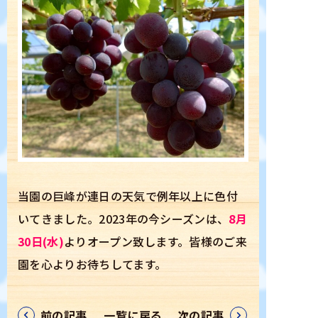
ぶどう狩り案内
ぶどう品種
坂上ぶどう園について
ぶどうができるまで
当園の巨峰が連日の天気で例年以上に色付
プレゼント
いてきました。2023年の今シーズンは、
8月
30日(水)
よりオープン致します。皆様のご来
スタッフ募集
園を心よりお待ちしてます。
アクセス
前の記事
一覧に戻る
次の記事