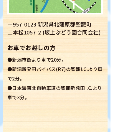
〒957-0123 新潟県北蒲原郡聖籠町
二本松1057-2 (坂上ぶどう園合同会社)
お車でお越しの方
●新潟市街より車で20分。
●新潟新発田バイパス(R7)の聖籠I.C.より車
で2分。
●日本海東北自動車道の聖籠新発田I.C.より
車で3分。